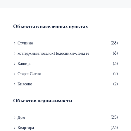
Объекты в населенных пунктах
Ступино
(28)
коттеджный посёлок Подосинки-Лэнд те
(8)
Кашира
(3)
Старая Ситня
(2)
Киясово
(2)
Объектов недвижимости
Дом
(25)
Квартира
(23)