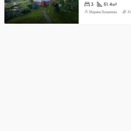
3
51.4
м²
Марина Лукьянова
4 