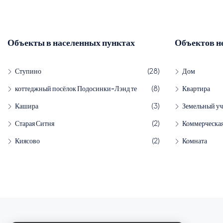
Объекты в населенных пунктах
Объектов н
Ступино
(28)
Дом
коттеджный посёлок Подосинки-Лэнд те
(8)
Квартира
Кашира
(3)
Земельный уч
Старая Ситня
(2)
Коммерческа
Киясово
(2)
Комната