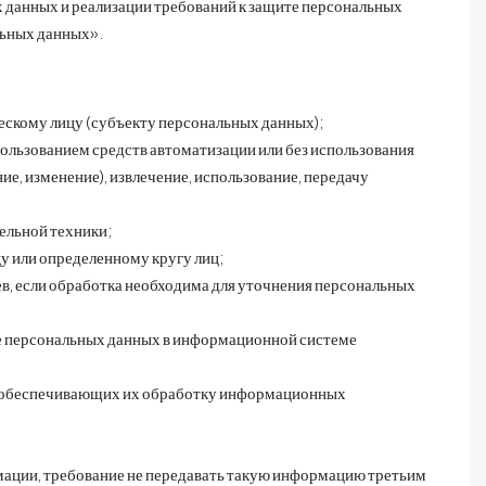
ных данных и реализации требований к защите персональных
льных данных».
ескому лицу (субъекту персональных данных);
пользованием средств автоматизации или без использования
ие, изменение), извлечение, использование, передачу
ельной техники;
у или определенному кругу лиц;
в, если обработка необходима для уточнения персональных
ие персональных данных в информационной системе
и обеспечивающих их обработку информационных
мации, требование не передавать такую информацию третьим