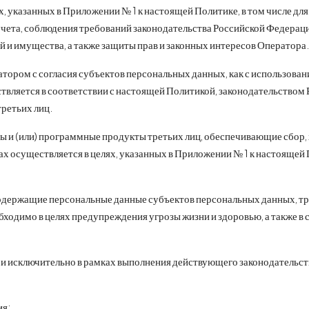
указанных в Приложении № 1 к настоящей Политике, в том числе для о
 учета, соблюдения требований законодательства Российской Федерац
й и имущества, а также защиты прав и законных интересов Оператора
ром с согласия субъектов персональных данных, как с использование
вляется в соответствии с настоящей Политикой, законодательством Р
ретьих лиц.
и (или) программные продукты третьих лиц, обеспечивающие сбор, 
х осуществляется в целях, указанных в Приложении № 1 к настоящей 
содержащие персональные данные субъектов персональных данных, тр
обходимо в целях предупреждения угрозы жизни и здоровью, а также 
 исключительно в рамках выполнения действующего законодательства
ия;