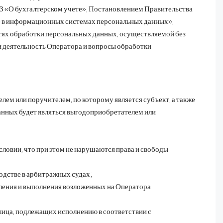
 «О бухгалтерском учете», Постановлением Правительства
ке в информационных системах персональных данных»,
тях обработки персональных данных, осуществляемой без
 деятельность Оператора и вопросы обработки
ем или поручителем, по которому является субъект, а также
анных будет являться выгодоприобретателем или
словии, что при этом не нарушаются права и свободы
одстве в арбитражных судах;
ения и выполнения возложенных на Оператора
лица, подлежащих исполнению в соответствии с