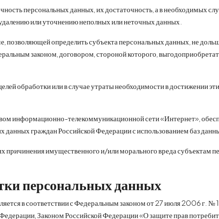
ность персональных данных, их достаточность, а в необходимых слу
удалению или уточнению неполных или неточных данных.
, позволяющей определить субъекта персональных данных, не дольше
еральным законом, договором, стороной которого, выгодоприобретат
ей обработки или в случае утраты необходимости в достижении этих
твом информационно-телекоммуникационной сети «Интернет», обеспеч
ых данных граждан Российской Федерации с использованием баз данн
ях причинения имущественного и/или морального вреда субъектам пе
отки персональных данных
ется в соответствии с Федеральным законом от 27 июля 2006 г. № 1
Федерации, Законом Российской Федерации «О защите прав потреби