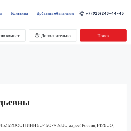
ая
Контакты
Добавить объявление
+7 (925) 243-44-45
во комнат
Дополнительно
Поиск
адьевны
504535200011 ИНН 50450792830, адрес: Россия, 142800,