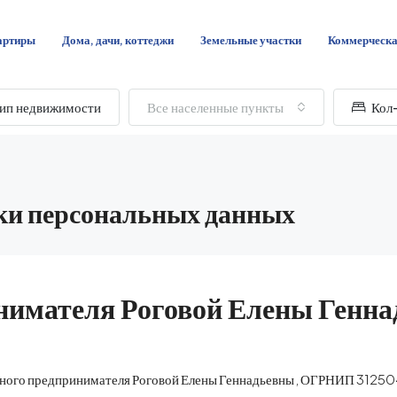
артиры
Дома, дачи, коттеджи
Земельные участки
Коммерческ
ип недвижимости
Все населенные пункты
Кол-
ки персональных данных
нимателя Роговой Елены Генн
ьного предпринимателя Роговой Елены Геннадьевны , ОГРНИП 312