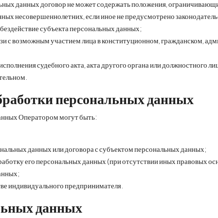
ьных данных договор не может содержать положения, ограничивающи
ных несовершеннолетних, если иное не предусмотрено законодательс
 бездействие субъекта персональных данных;
зи с возможным участием лица в конституционном, гражданском, ад
сполнения судебного акта, акта другого органа или должностного ли
тельном.
обработки персональных данных
анных Оператором могут быть:
сональных данных или договора с субъектом персональных данных;
работку его персональных данных (при отсутствии иных правовых ос
анных;
тве индивидуального предпринимателя.
альных данных