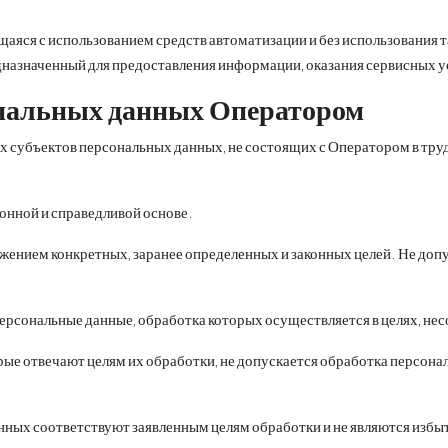
аяся с использованием средств автоматизации и без использования т
азначенный для предоставления информации, оказания сервисных усл
ональных данных Оператором
субъектов персональных данных, не состоящих с Оператором в трудо
онной и справедливой основе.
ением конкретных, заранее определенных и законных целей. Не допу
ерсональные данные, обработка которых осуществляется в целях, н
ые отвечают целям их обработки, не допускается обработка персона
ых соответствуют заявленным целям обработки и не являются избы