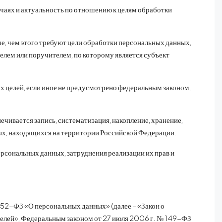
чаях и актуальность по отношению к целям обработки
, чем этого требуют цели обработки персональных данных,
елем или поручителем, по которому является субъект
 целей, если иное не предусмотрено федеральным законом,
ивается запись, систематизация, накопление, хранение,
ых, находящихся на территории Российской Федерации.
рсональных данных, затруднения реализации их прав и
52-ФЗ «О персональных данных» (далее – «Закон о
телей», Федеральным законом от 27 июля 2006 г. № 149-ФЗ