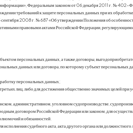
информации», Федеральным законом от 06 декабря 2011 г. № 402-ФЗ
верждении требований к защите персональных данных при их обработ
 сентября 2008 г. № 687 «Об утверждении Положения об особеннос
рмативными правовыми актами Российской Федерации, регулирующими
ъектом персональных данных, а также договоры, выгодоприобретател
сональных данных или договора, по которому субъект персональных д
бработку персональных данных;
третьих лиц, либо для достижения общественно значимых целей при у
нском, административном, уголовном судопроизводстве, судопроизв
одным договором Российской Федерации или законом, для осуществл
олномочий и обязанностей.
 исполнения судебного акта, акта другого органа или должностного 