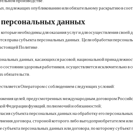
тельном производстве.
х, подлежащих опубликованию или обязательному раскрытию в соот
и персональных данных
которые необходимы для оказания услуг и для осуществления своей де
аются права субъекта персональных данных. Цели обработки персонал
настоящей Политике.
ональных данных, касающихся расовой, национальной принадлежности
о состоянии здоровья работников, осуществляется исключительно в 
х обязательств.
ествляется Оператором с соблюдением следующих условий:
ижения целей, предусмотренных международным договором Российск
ой Федерации функций, полномочий и обязанностей;
ласия субъекта персональных данных на обработку его персональных
нения договора, стороной которого либо выгодоприобретателем или
иве субъекта персональных данных или договора, по которому субъек