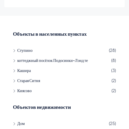
Объекты в населенных пунктах
Ступино
(28)
коттеджный посёлок Подосинки-Лэнд те
(8)
Кашира
(3)
Старая Ситня
(2)
Киясово
(2)
Объектов недвижимости
Дом
(25)