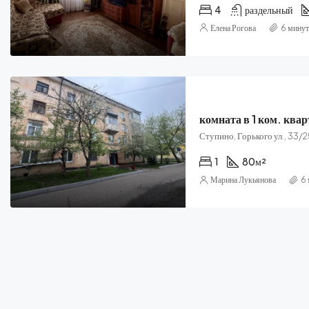
4
раздельный
Елена Рогова
6 минут
комната в 1 ком. ква
Ступино, Горького ул., 33/
1
80
м²
Марина Лукьянова
6 