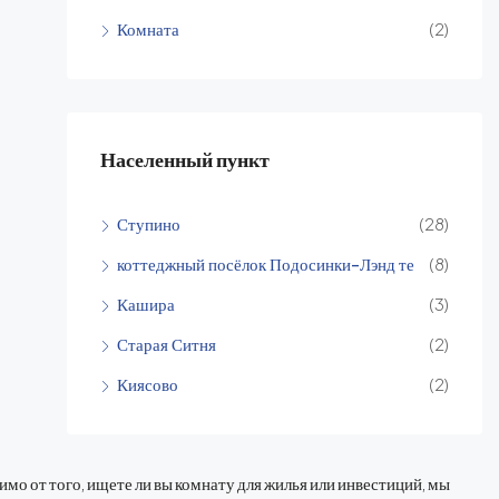
Комната
(2)
Населенный пункт
Ступино
(28)
коттеджный посёлок Подосинки-Лэнд те
(8)
Кашира
(3)
Старая Ситня
(2)
Киясово
(2)
о от того, ищете ли вы комнату для жилья или инвестиций, мы