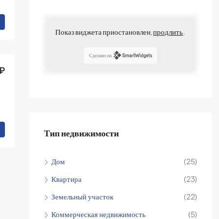
Показ виджета приостановлен,
продлить
.
Сделано на
₽
Тип недвижимости
Дом
(25)
Квартира
(23)
Земельный участок
(22)
Коммерческая недвижимость
(5)