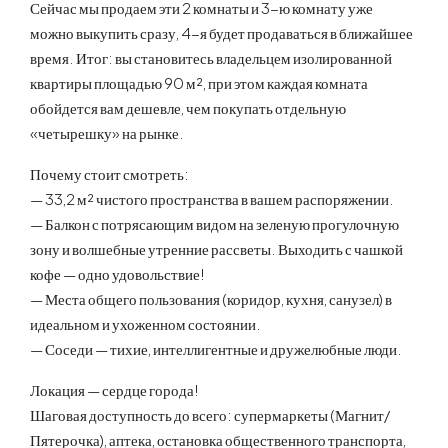
Сейчас мы продаем эти 2 комнаты и 3-ю комнату уже
можно выкупить сразу, 4-я будет продаваться в ближайшее
время. Итог: вы становитесь владельцем изолированной
квартиры площадью 90 м², при этом каждая комната
обойдется вам дешевле, чем покупать отдельную
«четырешку» на рынке.
Почему стоит смотреть:
— 33,2 м² чистого пространства в вашем распоряжении.
— Балкон с потрясающим видом на зеленую прогулочную
зону и волшебные утренние рассветы. Выходить с чашкой
кофе — одно удовольствие!
— Места общего пользования (коридор, кухня, санузел) в
идеальном и ухоженном состоянии.
— Соседи — тихие, интеллигентные и дружелюбные люди.
Локация — сердце города!
Шаговая доступность до всего: супермаркеты (Магнит/
Пятерочка), аптека, остановка общественного транспорта,