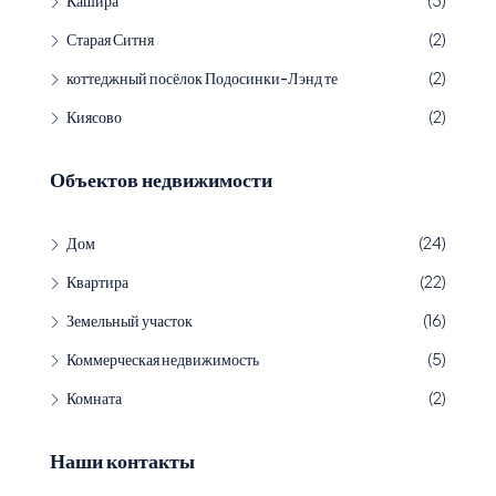
Кашира
(3)
Старая Ситня
(2)
коттеджный посёлок Подосинки-Лэнд те
(2)
Киясово
(2)
Объектов недвижимости
Дом
(24)
Квартира
(22)
Земельный участок
(16)
Коммерческая недвижимость
(5)
Комната
(2)
Наши контакты