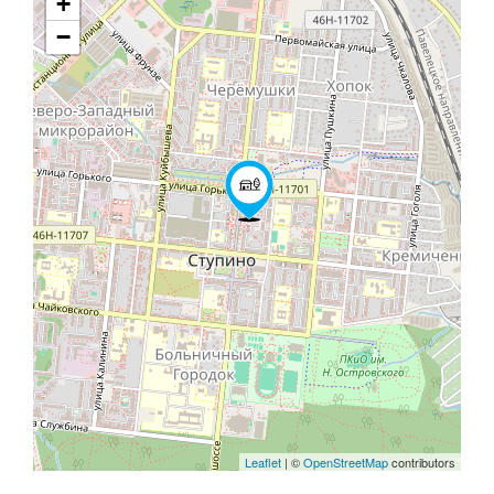
+
−
Leaflet
| ©
OpenStreetMap
contributors