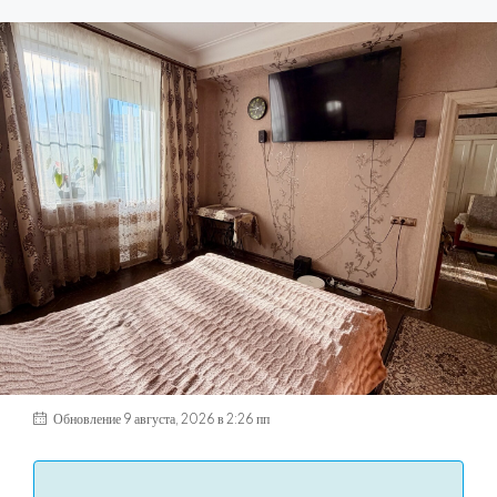
ПРОДАЖА
комната в 4 ком. квартире, 33.2м², этаж
4/5
Ступино, Победы проспект, 22
3,300,000₽
Детали
Обновление 9 августа, 2026 в 2:26 пп