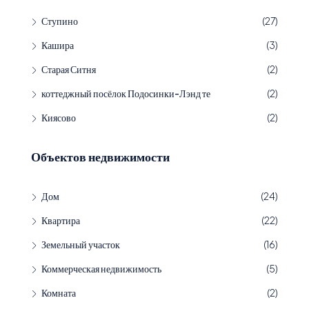
Ступино
(27)
Кашира
(3)
Старая Ситня
(2)
коттеджный посёлок Подосинки-Лэнд те
(2)
Киясово
(2)
Объектов недвижимости
Дом
(24)
Квартира
(22)
Земельный участок
(16)
Коммерческая недвижимость
(5)
Комната
(2)