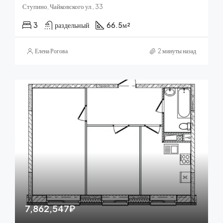
Ступино, Чайковского ул., 33
3
раздельный
66.5
м²
Елена Рогова
2 минуты назад
7,862,547₽