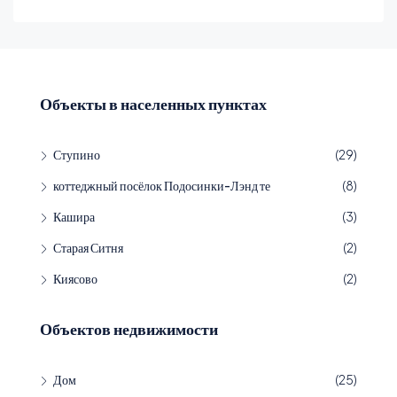
Объекты в населенных пунктах
Ступино
(29)
коттеджный посёлок Подосинки-Лэнд те
(8)
Кашира
(3)
Старая Ситня
(2)
Киясово
(2)
Объектов недвижимости
Дом
(25)